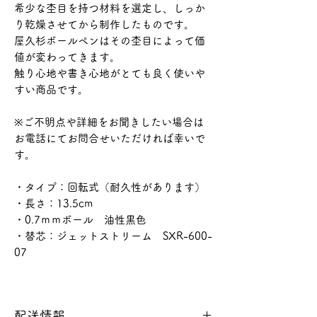
希少な杢目を持つ材料を選定し、しっか
り乾燥させてから制作したものです。
屋久杉ボールペンはその杢目によって価
値が変わってきます。
触り心地や書き心地がとても良く使いや
すい商品です。
※ご不明点や詳細をお聞きしたい場合は
お電話にてお問合せいただければ幸いで
す。
・タイプ：回転式（耐久性があります）
・長さ：13.5cm
・0.7ｍｍボール 油性黒色
・替芯：ジェットストリーム SXR-600-
07
配送情報