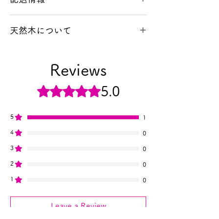
ヤマト運輸の配送サービスを利用し屋久
天然木について
島より発送いたします。
商品の配達時間指定をご希望のお客様は
本製品は希少な天然の屋久杉を使用して
ショッピングカートのページの備考の欄
いるため、一つひとつ木目や色味が異な
にご希望の日時を記載して下さい。
Reviews
ります。掲載写真はイメージであり、実
※購入日を含めない3日以降で
際にお手元に届く商品とは個体差がござ
Rated 5 out of 5 stars.
5.0
います。天然木ならではの風合いと「世
▽配達時間指定枠▽
界に一つだけの表情」としてお楽しみい
時間は午前中（12時まで）
ただけますと幸いです。また、お使いの
14時から16時
5
1
モニター環境により実際の色味と異なる
16時から18時
4
0
場合や、経年変化（使い込むことによる
18時から20時
色の深み）が生じる点もあらかじめご了
3
19時から21時
0
承ください。
2
0
※天然木特有の色ムラや微細な傷がある
1
場合がございますが、素材の持ち味とし
0
てご理解ください。
Leave a Review