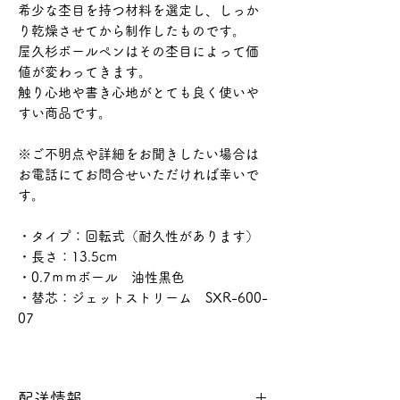
希少な杢目を持つ材料を選定し、しっか
り乾燥させてから制作したものです。
屋久杉ボールペンはその杢目によって価
値が変わってきます。
触り心地や書き心地がとても良く使いや
すい商品です。
※ご不明点や詳細をお聞きしたい場合は
お電話にてお問合せいただければ幸いで
す。
・タイプ：回転式（耐久性があります）
・長さ：13.5cm
・0.7ｍｍボール 油性黒色
・替芯：ジェットストリーム SXR-600-
07
配送情報