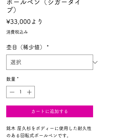
ボールペン（シガータイ
プ）
セ
¥33,000
より
ー
消費税込み
ル
杢目（稀少値）
*
価
格
数量
*
カートに追加する
銘木 屋久杉をボディーに使用した耐久性
のある回転式ボールペンです。