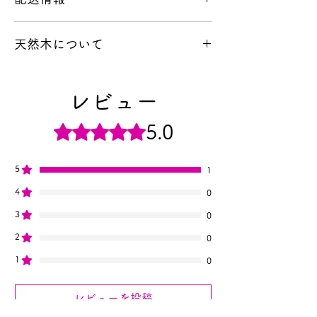
ヤマト運輸の配送サービスを利用し屋久
天然木について
島より発送いたします。
商品の配達時間指定をご希望のお客様は
本製品は希少な天然の屋久杉を使用して
ショッピングカートのページの備考の欄
いるため、一つひとつ木目や色味が異な
にご希望の日時を記載して下さい。
レビュー
ります。掲載写真はイメージであり、実
※購入日を含めない3日以降で
際にお手元に届く商品とは個体差がござ
5つ星のうち5と評価されています。
5.0
います。天然木ならではの風合いと「世
▽配達時間指定枠▽
界に一つだけの表情」としてお楽しみい
時間は午前中（12時まで）
ただけますと幸いです。また、お使いの
14時から16時
5
1
モニター環境により実際の色味と異なる
16時から18時
4
0
場合や、経年変化（使い込むことによる
18時から20時
色の深み）が生じる点もあらかじめご了
3
19時から21時
0
承ください。
2
0
※天然木特有の色ムラや微細な傷がある
1
場合がございますが、素材の持ち味とし
0
てご理解ください。
レビューを投稿