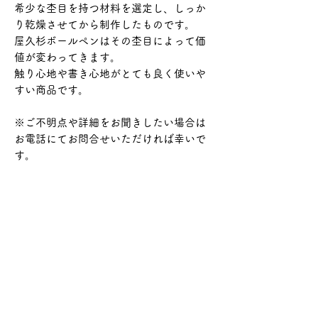
希少な杢目を持つ材料を選定し、しっか
り乾燥させてから制作したものです。
屋久杉ボールペンはその杢目によって価
値が変わってきます。
触り心地や書き心地がとても良く使いや
すい商品です。
※ご不明点や詳細をお聞きしたい場合は
お電話にてお問合せいただければ幸いで
す。
・ペン先：0.8mmボール
・タイプ：回転式（耐久性があります）
・長さ：13.5cm
・替芯：三菱ボールペンSK-8
配送情報