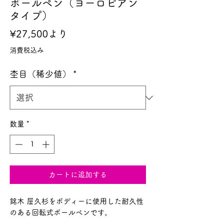
ボールペン（ヨーロピアン
タイプ）
セ
¥27,500
より
ー
消費税込み
ル
杢目（稀少値）
*
価
格
数量
*
カートに追加する
銘木 屋久杉をボディーに使用した耐久性
のある回転式ボールペンです。